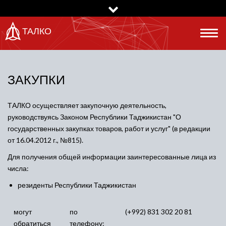
Перейти
к
основному
ТАЛКО
Togg
содержанию
navig
ЗАКУПКИ
ТАЛКО осуществляет закупочную деятельность,
руководствуясь Законом Республики Таджикистан "О
государственных закупках товаров, работ и услуг" (в редакции
от 16.04.2012 г., №815).
Для получения общей информации заинтересованные лица из
числа:
резиденты Республики Таджикистан
могут
по
(+992) 831 302 20 81
обратиться
телефону: