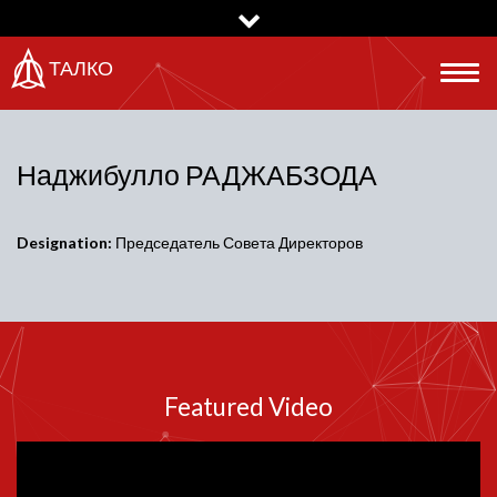
Перейти
к
основному
ТАЛКО
Togg
содержанию
navig
Наджибулло РАДЖАБЗОДА
Designation:
Председатель Совета Директоров
Featured Video